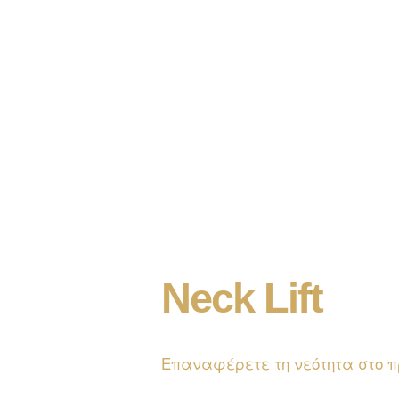
N
e
c
k
L
i
f
t
Επαναφέρετε τη νεότητα στο 