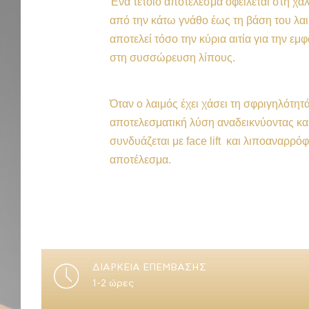
Ένα τέτοιο αποτέλεσμα οφείλεται στη χα
από την κάτω γνάθο έως τη βάση του λαι
αποτελεί τόσο την κύρια αιτία για την εμ
στη συσσώρευση λίπους.
Όταν ο λαιμός έχει χάσει τη σφριγηλότητά
αποτελεσματική
λύση αναδεικνύοντας κα
συνδυάζεται με face lift και λιποαναρρ
αποτέλεσμα.
ΔΙΑΡΚΕΙΑ ΕΠΕΜΒΑΣΗΣ
1-2 ώρες