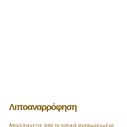
Λ
ι
π
ο
α
ν
α
ρ
ρ
ό
φ
η
σ
η
Απαλλαγείτε από το τοπικά συσσωρευμένο